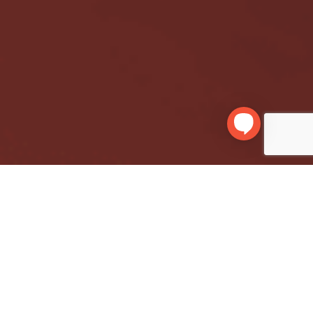
MDM e Segurança de TI
na Era da IA Generativa.
A ascensão da IA generativa está transformando a forma como
empresas trabalham. Ferramentas capazes de automatizar
processos, criar conteúdos e fornecer insights em tempo real
trazem produtividade e inovação, mas também aumentam os
riscos relacionados à segurança de TI e à gestão de dispositivos
móveis. Os Riscos da IA Generativa para Empresas A
inteligência artificial […]