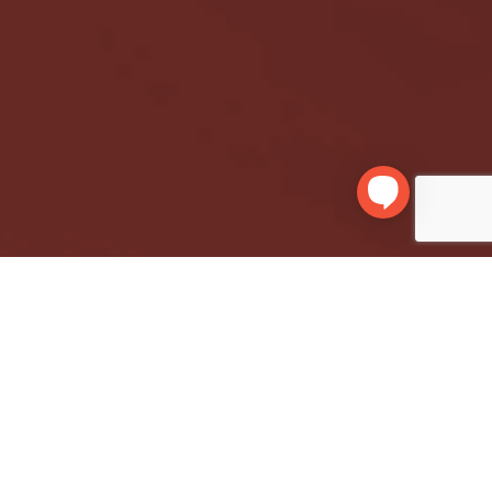
MDM e Segurança de TI
na Era da IA Generativa.
A ascensão da IA generativa está transformando a forma como
empresas trabalham. Ferramentas capazes de automatizar
processos, criar conteúdos e fornecer insights em tempo real
trazem produtividade e inovação, mas também aumentam os
riscos relacionados à segurança de TI e à gestão de dispositivos
móveis. Os Riscos da IA Generativa para Empresas A
inteligência artificial […]