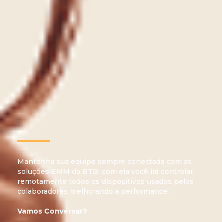
Mantenha sua equipe sempre conectada com as
soluções EMM da BTB, com ela você irá controlar
remotamente todos os dispositivos usados pelos
colaboradores melhorando a performance.
Vamos Conversar?