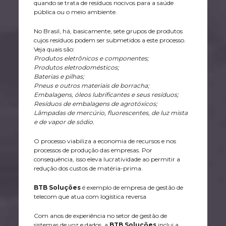
quando se trata de resíduos nocivos para a saúde
pública ou o meio ambiente.
No Brasil, há, basicamente, sete grupos de produtos
cujos resíduos podem ser submetidos a este processo.
Veja quais são:
Produtos eletrônicos e componentes;
Produtos eletrodomésticos;
Baterias e pilhas;
Pneus e outros materiais de borracha;
Embalagens, óleos lubrificantes e seus resíduos;
Resíduos de embalagens de agrotóxicos;
Lâmpadas de mercúrio, fluorescentes, de luz mista
e de vapor de sódio.
O processo viabiliza a economia de recursos e nos
processos de produção das empresas. Por
consequência, isso eleva lucratividade ao permitir a
redução dos custos de matéria-prima.
BTB Soluções
é exemplo de empresa de gestão de
telecom que atua com logística reversa
Com anos de experiência no setor de gestão de
sistemas de voz e dados, a
BTB Soluções
inclui a